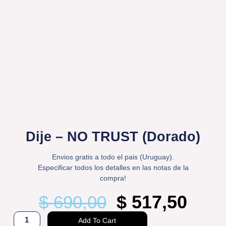
Dije – NO TRUST (Dorado)
Envios gratis a todo el pais (Uruguay).
Especificar todos los detalles en las notas de la
compra!
Original
$
517,50
Curr
$
690,00
price
pric
Dije
was:
is:
Add To Cart